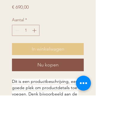
Prijs
€ 690,00
Aantal
*
In winkelwagen
Nu kopen
Dit is een productbeschrijving, een 
goede plek om productdetails toe te 
voegen. Denk bijvoorbeeld aan de 
afmetingen, het materiaal, en 
instructies voor schoonmaak en 
Productinformatie
onderhoud.
Geef hier meer informatie over je 
Retour en terugbetaalbeleid
product. Denk bijvoorbeeld aan 