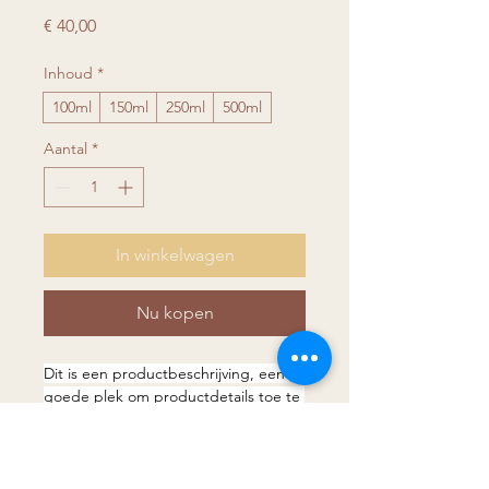
Prijs
€ 40,00
Inhoud
*
100ml
150ml
250ml
500ml
Aantal
*
In winkelwagen
Nu kopen
Dit is een productbeschrijving, een 
goede plek om productdetails toe te 
voegen. Denk bijvoorbeeld aan de 
afmetingen, het materiaal, en 
instructies voor schoonmaak en 
Productinformatie
onderhoud.