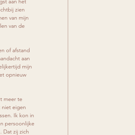
gst aan het 
htbij zien 
men van mijn 
elen van de 
en of afstand 
aandacht aan 
ijkertijd mijn 
het opnieuw 
et meer te 
niet eigen 
sen. Ik kon in 
n persoonlijke 
Dat zij zich 