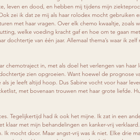
te, leven en dood, en hebben mij tijdens mijn ziekteproc
Ook zei ik dat ze mij als haar rolodex mocht gebruiken e
sturen met haar vragen. Over elk chemo kwaaltje, zoals w
tting, welke voeding kracht gaf en hoe om te gaan met
ar dochtertje van één jaar. Allemaal thema’s waar ik zel
r chemotraject in, met als doel het verlengen van haar 
 dochtertje zien opgroeien. Want hoewel de prognose va
 als je leeft altijd hoop. Dus Sabine vocht voor haar lev
ucketlist, met bovenaan trouwen met haar grote liefde. Hu
s. Tegelijkertijd had ik ook het mijne. Ik zat in een and
et klaar met mijn behandelingen en kanker-vrij verklaard.
. Ik mocht door. Maar angst-vrij was ik niet. Elke drie m