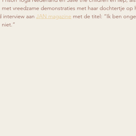
 Prison Yoga Nederland en Save the children en liep, als
met vreedzame demonstraties met haar dochtertje op h
d interview aan 
JAN magazine
 met de titel: “Ik ben ongen
 niet.”