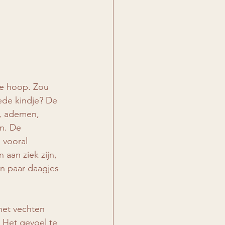
e hoop. Zou 
ede kindje? De 
, ademen, 
n. De 
 vooral 
aan ziek zijn, 
n paar daagjes 
het vechten 
 Het gevoel te 