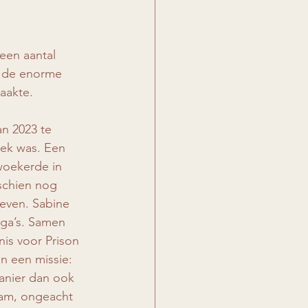
een aantal 
j de enorme 
aakte.
n 2023 te 
iek was. Een 
woekerde in 
schien nog 
even. Sabine 
ega’s. Samen 
is voor Prison 
n een missie: 
anier dan ook 
aam, ongeacht 