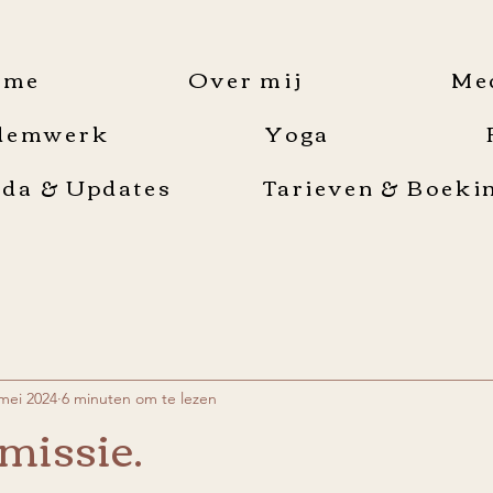
ome
Over mij
Me
demwerk
Yoga
da & Updates
Tarieven & Boeki
mei 2024
6 minuten om te lezen
 missie.