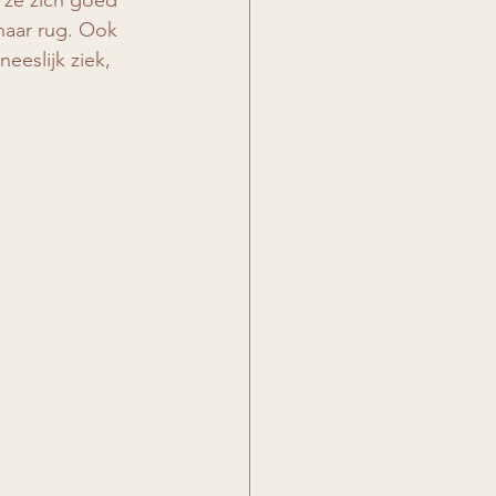
 ze zich goed 
aar rug. Ook 
eeslijk ziek, 