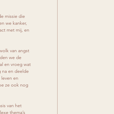
e missie die 
n we kanker, 
act met mij, en 
wolk van angst 
lden we de 
aal en vroeg wat 
g na en deelde 
 leven en 
oe ze ook nog 
sis van het 
lexe thema’s 