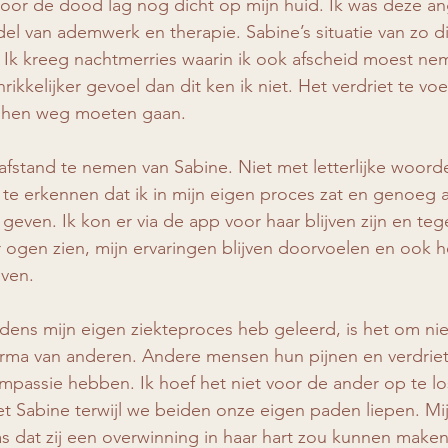
oor de dood lag nog dicht op mijn huid. Ik was deze an
l van ademwerk en therapie. Sabine’s situatie van zo dic
 Ik kreeg nachtmerries waarin ik ook afscheid moest ne
rikkelijker gevoel dan dit ken ik niet. Het verdriet te vo
an hen weg moeten gaan.
 afstand te nemen van Sabine. Niet met letterlijke woord
 te erkennen dat ik in mijn eigen proces zat en genoeg 
geven. Ik kon er via de app voor haar blijven zijn en tegel
 ogen zien, mijn ervaringen blijven doorvoelen en ook 
even.
 tijdens mijn eigen ziekteproces heb geleerd, is het om ni
rma van anderen. Andere mensen hun pijnen en verdriet 
mpassie hebben. Ik hoef het niet voor de ander op te los
et Sabine terwijl we beiden onze eigen paden liepen. Mij
 dat zij een overwinning in haar hart zou kunnen maken. 