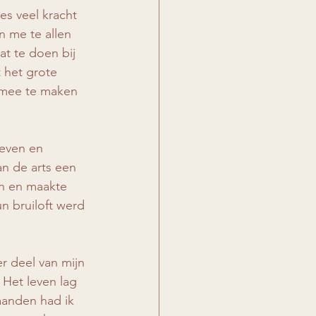
es veel kracht 
n me te allen 
at te doen bij 
 het grote 
f mee te maken 
leven en 
n de arts een 
en en maakte 
n bruiloft werd 
er deel van mijn 
 Het leven lag 
aanden had ik 