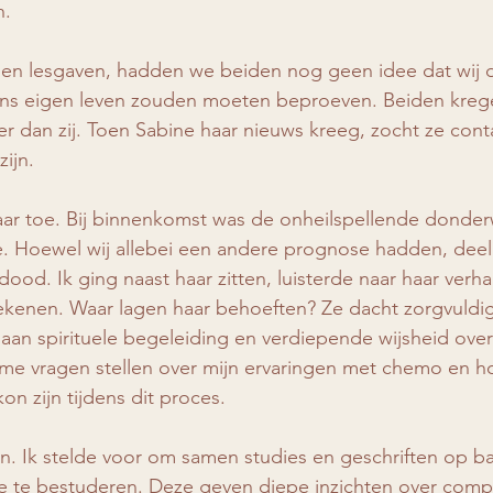
n.
men lesgaven, hadden we beiden nog geen idee dat wij d
ns eigen leven zouden moeten beproeven. Beiden krege
er dan zij. Toen Sabine haar nieuws kreeg, zocht ze cont
zijn.
haar toe. Bij binnenkomst was de onheilspellende donder
te. Hoewel wij allebei een andere prognose hadden, dee
ood. Ik ging naast haar zitten, luisterde naar haar verh
tekenen. Waar lagen haar behoeften? Ze dacht zorgvuldi
aan spirituele begeleiding en verdiepende wijsheid over
me vragen stellen over mijn ervaringen met chemo en h
 zijn tijdens dit proces.
en. Ik stelde voor om samen studies en geschriften op ba
 te bestuderen. Deze geven diepe inzichten over comp