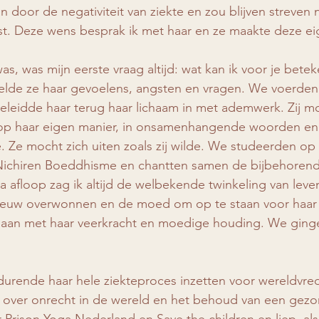
an door de negativiteit van ziekte en zou blijven streven 
t. Deze wens besprak ik met haar en ze maakte deze ei
as, was mijn eerste vraag altijd: wat kan ik voor je betek
elde ze haar gevoelens, angsten en vragen. We voerden
begeleidde haar terug haar lichaam in met ademwerk. Zij m
op haar eigen manier, in onsamenhangende woorden en 
 Ze mocht zich uiten zoals zij wilde. We studeerden op 
 Nichiren Boeddhisme en chantten samen de bijbehoren
afloop zag ik altijd de welbekende twinkeling van leven
euw overwonnen en de moed om op te staan voor haar g
aan met haar veerkracht en moedige houding. We gingen 
durende haar hele ziekteproces inzetten voor wereldvrede
t over onrecht in de wereld en het behoud van een gezo